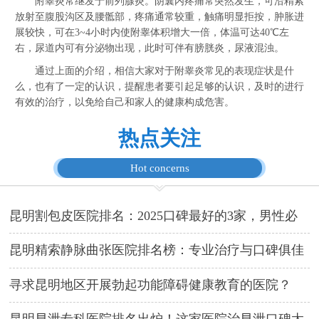
附睾炎常继发于前列腺炎。阴囊内疼痛常突然发生，可沿精索
放射至腹股沟区及腰骶部，疼痛通常较重，触痛明显拒按，肿胀进
展较快，可在3~4小时内使附睾体积增大一倍，体温可达40℃左
右，尿道内可有分泌物出现，此时可伴有膀胱炎，尿液混浊。
通过上面的介绍，相信大家对于附睾炎常见的表现症状是什
么，也有了一定的认识，提醒患者要引起足够的认识，及时的进行
有效的治疗，以免给自己和家人的健康构成危害。
热点关注
Hot concerns
昆明割包皮医院排名：2025口碑最好的3家，男性必
看！
昆明精索静脉曲张医院排名榜：专业治疗与口碑俱佳
的三甲医院推荐
寻求昆明地区开展勃起功能障碍健康教育的医院？