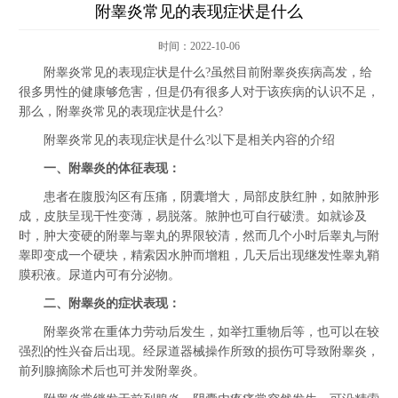
附睾炎常见的表现症状是什么
时间：2022-10-06
附睾炎常见的表现症状是什么?虽然目前附睾炎疾病高发，给
很多男性的健康够危害，但是仍有很多人对于该疾病的认识不足，
那么，附睾炎常见的表现症状是什么?
附睾炎常见的表现症状是什么?以下是相关内容的介绍
一、附睾炎的体征表现：
患者在腹股沟区有压痛，阴囊增大，局部皮肤红肿，如脓肿形
成，皮肤呈现干性变薄，易脱落。脓肿也可自行破溃。如就诊及
时，肿大变硬的附睾与睾丸的界限较清，然而几个小时后睾丸与附
睾即变成一个硬块，精索因水肿而增粗，几天后出现继发性睾丸鞘
膜积液。尿道内可有分泌物。
二、附睾炎的症状表现：
附睾炎常在重体力劳动后发生，如举扛重物后等，也可以在较
强烈的性兴奋后出现。经尿道器械操作所致的损伤可导致附睾炎，
前列腺摘除术后也可并发附睾炎。