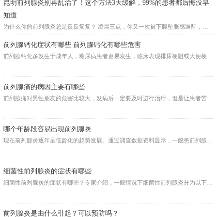
昆明前列腺炎别再乱治了！这个方法3天缓解，99%的患者都后悔没早
知道
为什么你的前列腺炎总是反反复复？ 凌晨三点，你又一次被下腹坠胀感逼醒，厕所跑了五趟，却仍旧滴滴答答；白....
前列腺钙化症状有哪些 前列腺钙化有哪些危害
前列腺钙化多发生于成年人，糖尿病患者更易发生，临床表现排尿梗阻或大便梗阻，排尿梗阻常会 引起急性尿潴留....
前列腺痛的病因主要有哪些
前列腺痛对男性朋友的危害比较大，发病后一定要及时进行治疗，但是让患者苦恼的是前列腺痛的反复发作。那么....
哪个年龄段容易出现前列腺炎
现在前列腺炎逐年呈低龄化的趋势发展。通过调查数据资料显示，一般患前列腺人群中以20岁~40岁段的人居多，因....
细菌性前列腺炎的症状有哪些
细菌性前列腺炎的症状有哪些？专家介绍，一般情况下细菌性前列腺炎分为以下三种：慢性细菌性前列腺炎，急性....
前列腺炎是由什么引起？可以预防吗？