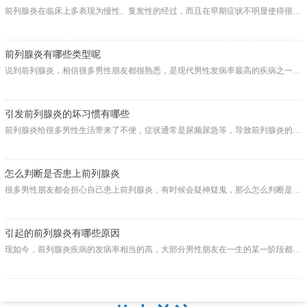
前列腺炎在临床上多表现为慢性、复发性的经过，而且在早期症状不明显使得很多患者得知后已经太迟了。到底，....
前列腺炎有哪些类型呢
说到前列腺炎，相信很多男性朋友都很熟悉，是现代男性发病率最高的疾病之一，往往得了前列腺炎需要针对病症....
引发前列腺炎的坏习惯有哪些
前列腺炎给很多男性生活带来了不便，症状通常是尿频尿急等，导致前列腺炎的原因很多，最主要的是由于生活中....
怎么判断是否患上前列腺炎
很多男性朋友都会担心自己患上前列腺炎，有时候会疑神疑鬼，那么怎么判断是否患上前列腺炎？....
引起的前列腺炎有哪些原因
现如今，前列腺炎疾病的发病率相当的高，大部分男性朋友在一生的某一阶段都有可能患有前列腺炎，引起前列腺....