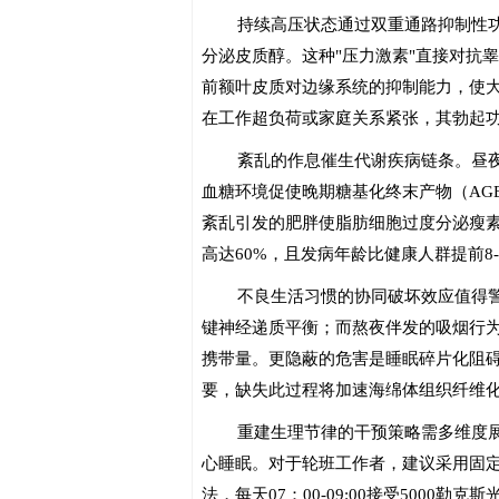
持续高压状态通过双重通路抑制性
分泌皮质醇。这种"压力激素"直接对抗
前额叶皮质对边缘系统的抑制能力，使大
在工作超负荷或家庭关系紧张，其勃起
紊乱的作息催生代谢疾病链条。昼
血糖环境促使晚期糖基化终末产物（AG
紊乱引发的肥胖使脂肪细胞过度分泌瘦
高达60%，且发病年龄比健康人群提前8-
不良生活习惯的协同破坏效应值得
键神经递质平衡；而熬夜伴发的吸烟行
携带量。更隐蔽的危害是睡眠碎片化阻
要，缺失此过程将加速海绵体组织纤维
重建生理节律的干预策略需多维度展
心睡眠。对于轮班工作者，建议采用固
法，每天07：00-09:00接受5000