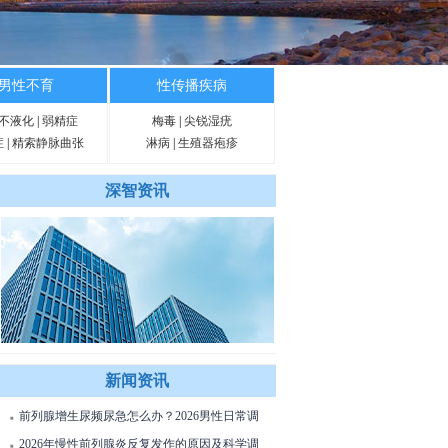
男性不育
性传播疾病
不液化
|
弱精症
梅毒
|
尖锐湿疣
症
|
精索静脉曲张
淋病
|
生殖器疱疹
深智资讯
新闻资讯
前列腺增生尿频尿急怎么办？2026男性日常调
■
理与治疗方法详解
2026年慢性前列腺炎反复发作的原因及科学调
■