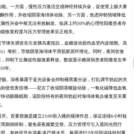
功能。一方面，慢性压力激活交感神经持续兴奋，促使肾上腺大量
睾酮作用，并收缩阴茎海绵体动脉。另一方面，焦虑抑郁情绪降低
脑性兴奋中枢无法有效触发。临床上约50%的心理性阳痿患者存
功能恢复程度与压力管理效果呈正相关。
夜节律失调首先引发胰岛素抵抗，血糖波动损伤血管内皮细胞。高
Es）堆积，导致阴茎海绵体平滑肌胶原纤维化。同时，夜间饮食
素，抑制下丘脑促性腺激素释放。数据显示糖尿病患者阳痿发生率
10年。
警惕。深夜暴露于蓝光设备会抑制褪黑素分泌，打乱调节勃起的关
为则使危害倍增——尼古丁收缩阴茎螺旋动脉，一氧化碳降低血氧
碍快动眼睡眠期，该阶段特有的夜间勃起对海绵体氧合修复至关重
化。
开。首要措施是建立23:00前入睡的规律作息，保证连续6小时核
定周期倒班制，避免昼夜频繁交替。压力管理可引入晨间光照疗
勒克斯光照，有效提升血清素/多巴胺水平。每周进行3次抗阻训练特别重