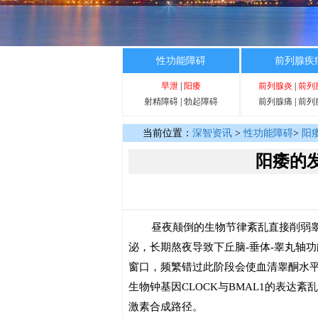
性功能障碍
前列腺疾
早泄
|
阳痿
前列腺炎
|
前列
射精障碍
|
勃起障碍
前列腺痛
|
前列
当前位置：
深智资讯
>
性功能障碍
>
阳
阳痿的
昼夜颠倒的生物节律紊乱直接削弱
泌，长期熬夜导致下丘脑-垂体-睾丸轴
窗口，频繁错过此阶段会使血清睾酮水平
生物钟基因CLOCK与BMAL1的表达
激素合成路径。