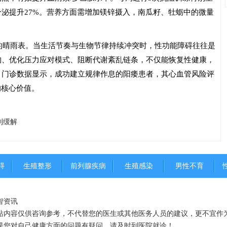
泌提升27%。营养方面需增加镁锌摄入，南瓜籽、牡蛎中的微量
的晴雨表。当生活节奏与生物节律持续冲突时，性功能障碍往往是
构、优化压力应对模式、阻断代谢紊乱链条，不仅能恢复性健康，
。门诊数据显示，成功建立规律作息的阳痿患者，其心血管风险评
的核心价值。
到缓解
碍
生殖整形
前列腺疾病
生殖感染
男性不育
智资讯
站内容仅供咨询参考，不代替您的医生或其他医务人员的建议，更不宜作
果您对自己健康方面的问题有疑问，请及时到医院就诊！