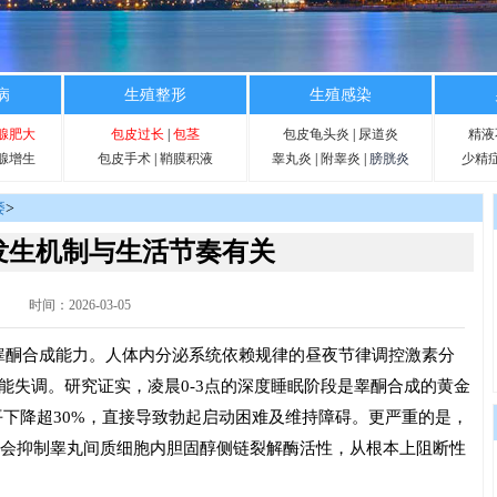
病
生殖整形
生殖感染
腺肥大
包皮过长
|
包茎
包皮龟头炎
|
尿道炎
精液
腺增生
包皮手术
|
鞘膜积液
睾丸炎
|
附睾炎
|
膀胱炎
少精
痿
>
发生机制与生活节奏有关
时间：2026-03-05
睾酮合成能力。人体内分泌系统依赖规律的昼夜节律调控激素分
功能失调。研究证实，凌晨0-3点的深度睡眠阶段是睾酮合成的黄金
下降超30%，直接导致勃起启动困难及维持障碍。更严重的是，
紊乱会抑制睾丸间质细胞内胆固醇侧链裂解酶活性，从根本上阻断性