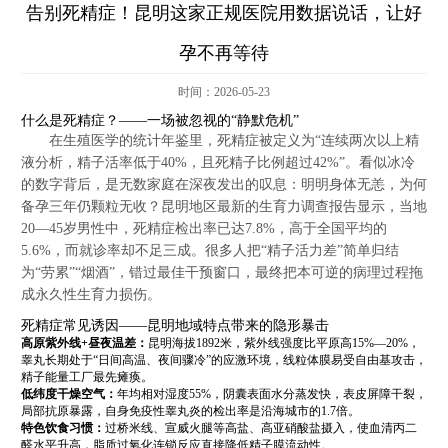
告别死精症！昆明这家正规医院用数据说话，让好
孕不再等待
时间：2026-05-23
什么是死精症？——一场被忽视的“静默危机”
在生殖医学的统计年鉴里，死精症被定义为“连续两次以上精
液分析，精子活率低于40%，且死精子比例超过42%”。看似冰冷
的数字背后，是无数家庭在深夜发出的叹息：明明身体无恙，为何
备孕三年仍颗粒无收？昆明地区最新的生育力调查报告显示，当地
20—45岁男性中，死精症检出率已达7.8%，高于全国平均的
5.6%，而就诊率却不足三成。很多人把“精子活力差”简单归结
为“劳累”“烟酒”，错过最佳干预窗口，最终把本可逆的病理过程拖
成永久性生育力损伤。
死精症常见诱因——昆明地域特点带来的隐形暴击
高原紫外线+昼夜温差：
昆明海拔1892米，紫外线强度比平原高15%—20%，
睾丸长期处于“日间高温、夜间骤冷”的应激环境，线粒体膜易受自由基攻击，
精子能量工厂最先瘫痪。
低纬度干燥空气：
年均相对湿度55%，阴囊表面水分蒸发快，表皮屏障干裂，
局部抗原暴露，自身免疫性睾丸炎的检出率是沿海城市的1.7倍。
特色饮食习惯：
过桥米线、宣威火腿等高盐、高亚硝酸盐摄入，使血清丙二
醛水平升高，脂质过氧化连锁反应直接降低精子膜流动性。