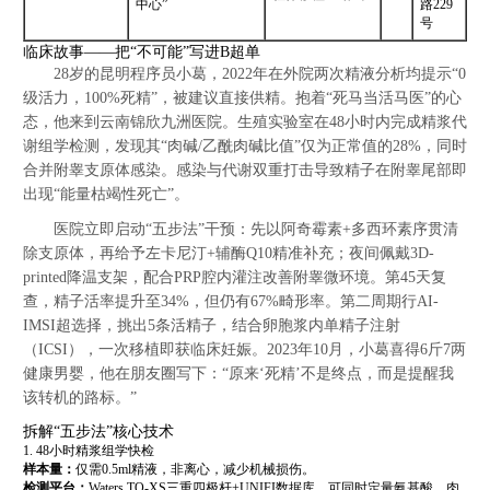
中心”
路229
号
临床故事——把“不可能”写进B超单
28岁的昆明程序员小葛，2022年在外院两次精液分析均提示“0
级活力，100%死精”，被建议直接供精。抱着“死马当活马医”的心
态，他来到云南锦欣九洲医院。生殖实验室在48小时内完成精浆代
谢组学检测，发现其“肉碱/乙酰肉碱比值”仅为正常值的28%，同时
合并附睾支原体感染。感染与代谢双重打击导致精子在附睾尾部即
出现“能量枯竭性死亡”。
医院立即启动“五步法”干预：先以阿奇霉素+多西环素序贯清
除支原体，再给予左卡尼汀+辅酶Q10精准补充；夜间佩戴3D-
printed降温支架，配合PRP腔内灌注改善附睾微环境。第45天复
查，精子活率提升至34%，但仍有67%畸形率。第二周期行AI-
IMSI超选择，挑出5条活精子，结合卵胞浆内单精子注射
（ICSI），一次移植即获临床妊娠。2023年10月，小葛喜得6斤7两
健康男婴，他在朋友圈写下：“原来‘死精’不是终点，而是提醒我
该转机的路标。”
拆解“五步法”核心技术
1. 48小时精浆组学快检
样本量：
仅需0.5ml精液，非离心，减少机械损伤。
检测平台：
Waters TQ-XS三重四极杆+UNIFI数据库，可同时定量氨基酸、肉