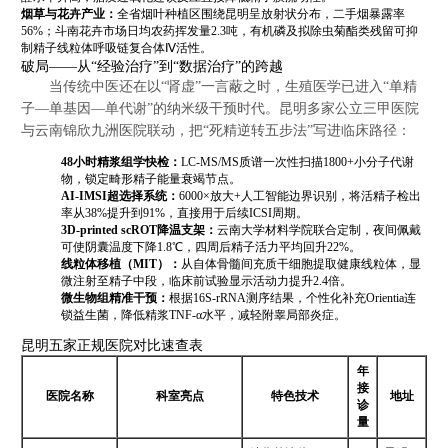
烟草与花卉产业：
全省烟叶种植区围绕昆明呈放射状分布，二手烟暴露率
56%；斗南花卉市场日均农药挥发量2.3吨，有机磷及拟除虫菊酯类残留可抑
制精子线粒体呼吸链复合体Ⅳ活性。
破局——从“经验治疗”到“数据治疗”的跨越
当传统中医还在以“肾虚”一言蔽之时，生殖医学已进入“单精
子—单基因—单代谢”的纳米级干预时代。昆明多家公立三甲医院
与云南锦欣九洲医院联动，把“死精逆转五步法”写进临床路径：
48小时精浆组学快检：
LC-MS/MS质谱一次性扫描1800+小分子代谢
物，锁定畸形精子能量衰竭节点。
AI-IMSI超选择系统：
6000×放大+人工智能边界识别，将活精子检出
率从38%提升到91%，直接用于后续ICSI周期。
3D-printed scROT降温支架：
云南大学材料学院联合定制，夜间佩戴
可使阴囊温度下降1.8℃，四周后精子活力平均回升22%。
线粒体移植（MIT）：
从自体骨髓间充质干细胞提取健康线粒体，显
微注射至精子中段，临床前试验显示活动力提升2.4倍。
微生物组精准干预：
根据16S-rRNA测序结果，个性化补充Orientia连
锁益生菌，降低精浆TNF-α水平，减轻附睾局部炎症。
昆明五家正规医院对比速查表
年
接
医院名称
科室亮点
特色技术
地址
诊
量