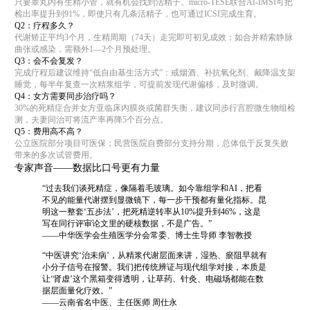
只要睾丸内有生精小管，就有机会找到活精子。micro-TESE联合AI-IMSI可把
检出率提升到91%，即使只有几条活精子，也可通过ICSI完成生育。
Q2：疗程多久？
代谢矫正平均3个月，生精周期（74天）走完即可初见成效；如合并精索静脉
曲张或感染，需额外1—2个月预处理。
Q3：会不会复发？
完成疗程后建议维持“低自由基生活方式”：戒烟酒、补抗氧化剂、戴降温支架
睡觉，每半年复查一次精浆组学，可提前发现代谢偏移，及时微调。
Q4：女方需要同步治疗吗？
30%的死精症合并女方亚临床内膜炎或菌群失衡，建议同步行宫腔微生物组检
测，夫妻同治可将流产率再降5个百分点。
Q5：费用高不高？
公立医院部分项目可医保；民营医院自费部分支持分期，总体低于反复失败
带来的多次试管费用。
专家声音——数据比口号更有力量
“过去我们谈死精症，像隔着毛玻璃。如今靠组学和AI，把看
不见的能量代谢摆到显微镜下，每一步干预都有量化指标。昆
明这一整套‘五步法’，把死精逆转率从10%提升到46%，这是
写在同行评审论文里的硬核数据，不是广告。”
——中华医学会生殖医学分会常委、博士生导师 李智教授
“中医讲究‘治未病’，从精浆代谢层面来讲，湿热、瘀阻早就有
小分子信号在报警。我们把传统辨证与现代组学对接，本质是
让‘肾虚’这个黑箱变得透明，让草药、针灸、电磁场都能在数
据层面量化疗效。”
——云南省名中医、主任医师 周仕永