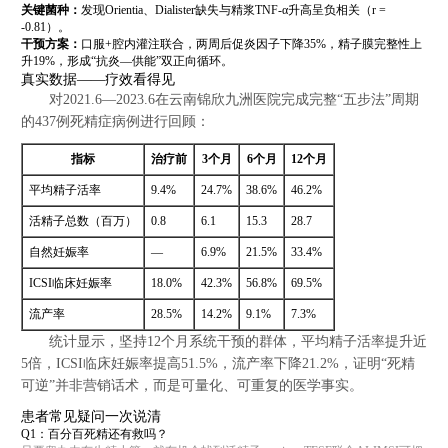
关键菌种：
发现Orientia、Dialister缺失与精浆TNF-α升高呈负相关（r =
-0.81）。
干预方案：
口服+腔内灌注联合，两周后促炎因子下降35%，精子膜完整性上
升19%，形成“抗炎—供能”双正向循环。
真实数据——疗效看得见
对2021.6—2023.6在云南锦欣九洲医院完成完整“五步法”周期
的437例死精症病例进行回顾：
指标
治疗前
3个月
6个月
12个月
平均精子活率
9.4%
24.7%
38.6%
46.2%
活精子总数（百万）
0.8
6.1
15.3
28.7
自然妊娠率
—
6.9%
21.5%
33.4%
ICSI临床妊娠率
18.0%
42.3%
56.8%
69.5%
流产率
28.5%
14.2%
9.1%
7.3%
统计显示，坚持12个月系统干预的群体，平均精子活率提升近
5倍，ICSI临床妊娠率提高51.5%，流产率下降21.2%，证明“死精
可逆”并非营销话术，而是可量化、可重复的医学事实。
患者常见疑问一次说清
Q1：百分百死精还有救吗？