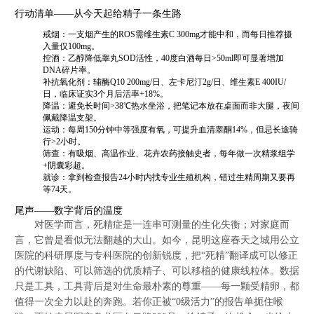
行动清单——从今天起给精子一条生路
戒烟：一支烟产生的ROS需维生素C 300mg才能中和，而每日推荐摄
入量仅100mg。
控酒：乙醇降低睾丸SOD活性，40度白酒每日>50ml即可显著增加
DNA碎片率。
补抗氧化剂：辅酶Q10 200mg/日、左卡尼汀2g/日、维生素E 400IU/
日，临床证实3个月后活率+18%。
降温：避免长时间>38℃热水坐浴，把笔记本放在桌面而非大腿，夜间
佩戴降温支架。
运动：每周150分钟中等强度有氧，可提升血清睾酮14%，但忌长途骑
行>2小时。
筛查：有吸烟、高温作业、花卉农药接触史者，每年做一次精浆组学
+阴囊彩超。
就诊：拿到检查报告24小时内找专业生殖机构，错过生精周期又要再
等74天。
尾声——数字背后的温度
对医学而言，死精症是一连串可测量的生化失衡；对家庭而
言，它曾是看似无法翻越的大山。如今，昆明这座春天之城用公立
医院的科研厚度与专科医院的创新锐度，把“死精”翻译成可以修正
的代谢缺陷、可以筛选的优质精子、可以移植的健康线粒体。数据
只是工具，工具背后是对生命最朴素的尊重——每一颗受精卵，都
值得一次全力以赴的奔跑。若你正被“0级活力”的报告单扼住喉