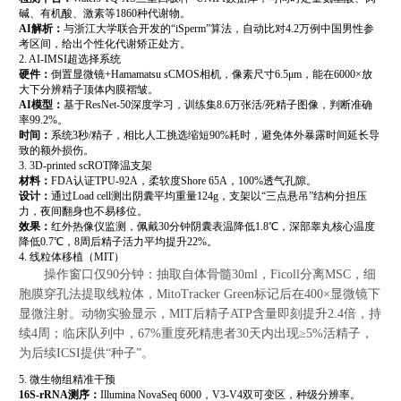
碱、有机酸、激素等1860种代谢物。
AI解析：
与浙江大学联合开发的“iSperm”算法，自动比对4.2万例中国男性参
考区间，给出个性化代谢矫正处方。
2. AI-IMSI超选择系统
硬件：
倒置显微镜+Hamamatsu sCMOS相机，像素尺寸6.5μm，能在6000×放
大下分辨精子顶体内膜褶皱。
AI模型：
基于ResNet-50深度学习，训练集8.6万张活/死精子图像，判断准确
率99.2%。
时间：
系统3秒/精子，相比人工挑选缩短90%耗时，避免体外暴露时间延长导
致的额外损伤。
3. 3D-printed scROT降温支架
材料：
FDA认证TPU-92A，柔软度Shore 65A，100%透气孔隙。
设计：
通过Load cell测出阴囊平均重量124g，支架以“三点悬吊”结构分担压
力，夜间翻身也不易移位。
效果：
红外热像仪监测，佩戴30分钟阴囊表温降低1.8℃，深部睾丸核心温度
降低0.7℃，8周后精子活力平均提升22%。
4. 线粒体移植（MIT）
操作窗口仅90分钟：抽取自体骨髓30ml，Ficoll分离MSC，细
胞膜穿孔法提取线粒体，MitoTracker Green标记后在400×显微镜下
显微注射。动物实验显示，MIT后精子ATP含量即刻提升2.4倍，持
续4周；临床队列中，67%重度死精患者30天内出现≥5%活精子，
为后续ICSI提供“种子”。
5. 微生物组精准干预
16S-rRNA测序：
Illumina NovaSeq 6000，V3-V4双可变区，种级分辨率。