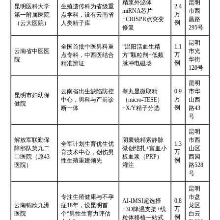
精浆外泌体
昆明
昆明医科大学
生殖遗传科为省级重
2.4
miRNA芯片
市西
万
第一附属医院
点学科，设有云南省
+CRISPR点突变
昌路
例
（云大医院）
人类精子库
修复
295号
昆明
全国首批中医男科重
“温阳活血生精
1.1
云南省中医医
市光
万
点专科，中西医结合
方”颗粒剂+低频
院
华街
例
精准辨证
脉冲电磁场
120号
昆明
云南省出生缺陷防控
睾丸显微取精
0.9
市华
昆明市妇幼保
万
中心，男科与产前诊
（micro-TESE）
山西
健院
例
断一体
+X/Y精子分选
路43
号
昆明
解放军联勤保
阴囊镜精索静脉
市西
全军计划生育优生优
1.3
障部队第九二
微创结扎+富血小
山区
万
育技术中心，创伤男
〇医院（原43
板血浆（PRP）
西园
例
性生殖重建领先
医院）
灌注
路528
号
昆明
专注生殖健康与不孕
市盘
AI-IMSI超选择
0.8
云南锦欣九洲
症18年，设昆明首
龙区
万
+3D降温支架+线
医院
个“男性生育力评估
白云
例
粒体移植一站式