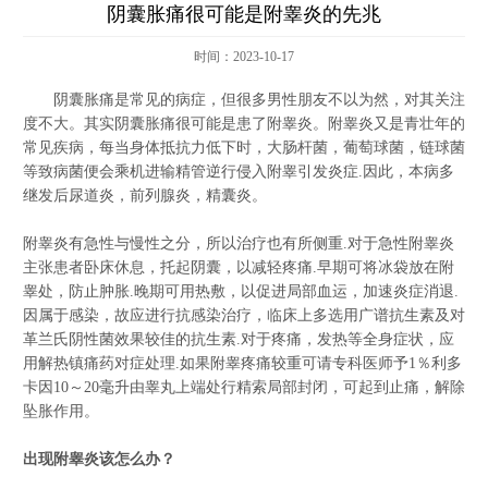
阴囊胀痛很可能是附睾炎的先兆
时间：2023-10-17
阴囊胀痛是常见的病症，但很多男性朋友不以为然，对其关注
度不大。其实阴囊胀痛很可能是患了附睾炎。附睾炎又是青壮年的
常见疾病，每当身体抵抗力低下时，大肠杆菌，葡萄球菌，链球菌
等致病菌便会乘机进输精管逆行侵入附睾引发炎症.因此，本病多
继发后尿道炎，前列腺炎，精囊炎。
附睾炎有急性与慢性之分，所以治疗也有所侧重.对于急性附睾炎
主张患者卧床休息，托起阴囊，以减轻疼痛.早期可将冰袋放在附
睾处，防止肿胀.晚期可用热敷，以促进局部血运，加速炎症消退.
因属于感染，故应进行抗感染治疗，临床上多选用广谱抗生素及对
革兰氏阴性菌效果较佳的抗生素.对于疼痛，发热等全身症状，应
用解热镇痛药对症处理.如果附睾疼痛较重可请专科医师予1％利多
卡因10～20毫升由睾丸上端处行精索局部封闭，可起到止痛，解除
坠胀作用。
出现附睾炎该怎么办？