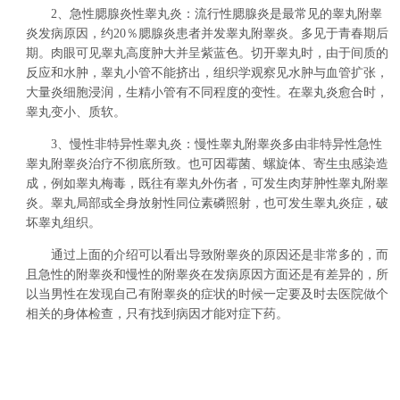
2、急性腮腺炎性睾丸炎：流行性腮腺炎是最常见的睾丸附睾
炎发病原因，约20％腮腺炎患者并发睾丸附睾炎。多见于青春期后
期。肉眼可见睾丸高度肿大并呈紫蓝色。切开睾丸时，由于间质的
反应和水肿，睾丸小管不能挤出，组织学观察见水肿与血管扩张，
大量炎细胞浸润，生精小管有不同程度的变性。在睾丸炎愈合时，
睾丸变小、质软。
3、慢性非特异性睾丸炎：慢性睾丸附睾炎多由非特异性急性
睾丸附睾炎治疗不彻底所致。也可因霉菌、螺旋体、寄生虫感染造
成，例如睾丸梅毒，既往有睾丸外伤者，可发生肉芽肿性睾丸附睾
炎。睾丸局部或全身放射性同位素磷照射，也可发生睾丸炎症，破
坏睾丸组织。
通过上面的介绍可以看出导致附睾炎的原因还是非常多的，而
且急性的附睾炎和慢性的附睾炎在发病原因方面还是有差异的，所
以当男性在发现自己有附睾炎的症状的时候一定要及时去医院做个
相关的身体检查，只有找到病因才能对症下药。