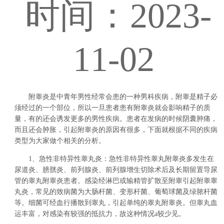
时间：2023-
11-02
附睾炎是中青年男性经常会患的一种男科疾病，附睾是精子必
须经过的一个部位，所以一旦患者患有附睾炎就会影响精子的质
量，有的还会诱发更多的男性疾病。患者在发病的时候阴囊肿痛，
而且还会肿胀，引起附睾炎的原因有很多，下面就根据不同的疾病
类型为大家做个相关的分析。
1、急性非特异性睾丸炎：急性非特异性睾丸附睾炎多发生在
尿道炎、膀胱炎、前列腺炎、前列腺增生切除术后及长期留置导尿
管的睾丸附睾炎患者。感染经淋巴或输精管扩散至附睾引起附睾睾
丸炎，常见的致病菌为大肠杆菌、变形杆菌、葡萄球菌及绿脓杆菌
等。细菌可经血行播散到睾丸，引起单纯的睾丸附睾炎。但睾丸血
运丰富，对感染有较强的抵抗力，故这种情况a较少见。