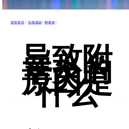
深智资讯
>
生殖感染
>
附睾炎
>
导致附
睾炎的
原因是
什么